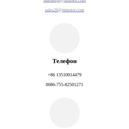
salesdept@ttmotor.com
sales20@ttmotor.com
Телефон
+86 13510014479
0086-755-82501271