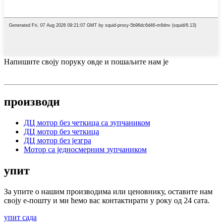
Напишите своју поруку овде и пошаљите нам је
производи
ДЦ мотор без четкица са зупчаником
ДЦ мотор без четкица
ДЦ мотор без језгра
Мотор са једносмерним зупчаником
упит
За упите о нашим производима или ценовнику, оставите нам
своју е-пошту и ми ћемо вас контактирати у року од 24 сата.
упит сада