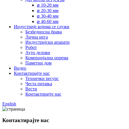
⌀ 10-20 мм
⌀ 20-30 мм
⌀ 30-40 мм
⌀ 40-60 мм
Индустрије којима се служи
Безбедносна брава
Лична нега
Индустријски апарати
Робот
Ауто делови
Комерцијална опрема
Паметни дом
Видео
Контактирајте нас
Технички ресурс
Честа питања
Вести
Контактирајте нас
English
Контактирајте нас