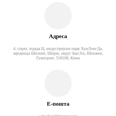
Адреса
4. спрат, зграда Ц, индустријски парк ХуиЛонгДа,
заједница Шилонг, Шијан, округ Бао'Ан, Шенжен,
Гуангдонг, 518108, Кина
Е-пошта