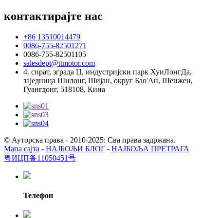
контактирајте нас
+86 13510014479
0086-755-82501271
0086-755-82501105
salesdept@ttmotor.com
4. спрат, зграда Ц, индустријски парк ХуиЛонгДа,
заједница Шилонг, Шијан, округ Бао'Ан, Шенжен,
Гуангдонг, 518108, Кина
© Ауторска права - 2010-2025: Сва права задржана.
Мапа сајта
-
НАЈБОЉИ БЛОГ
-
НАЈБОЉА ПРЕТРАГА
粤ИЦП备11050451号
Телефон