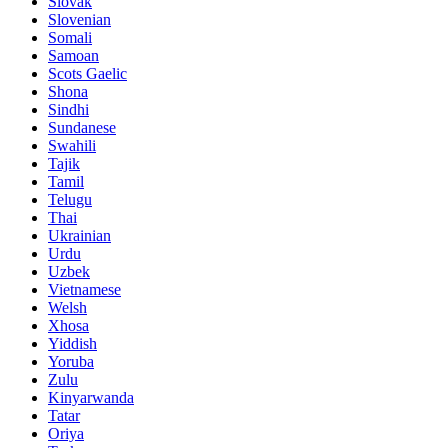
Slovak
Slovenian
Somali
Samoan
Scots Gaelic
Shona
Sindhi
Sundanese
Swahili
Tajik
Tamil
Telugu
Thai
Ukrainian
Urdu
Uzbek
Vietnamese
Welsh
Xhosa
Yiddish
Yoruba
Zulu
Kinyarwanda
Tatar
Oriya